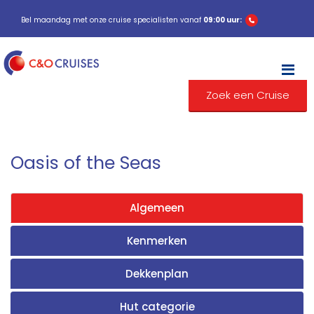
Bel maandag met onze cruise specialisten vanaf
09:00 uur:
M
Zoek een Cruise
Oasis of the Seas
Algemeen
Kenmerken
Dekkenplan
Hut categorie