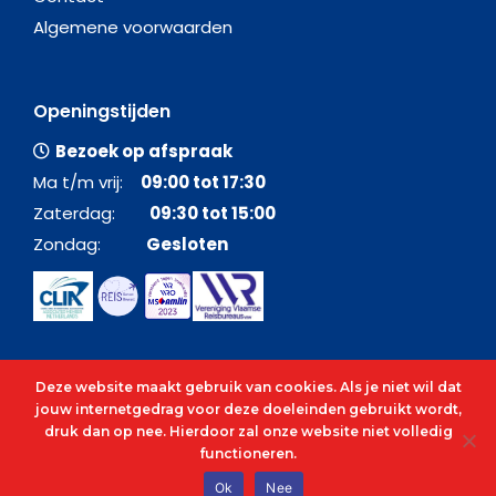
Algemene voorwaarden
Openingstijden
Bezoek op afspraak
Ma t/m vrij:
09:00 tot 17:30
Zaterdag:
09:30 tot 15:00
Zondag:
Gesloten
Deze website maakt gebruik van cookies. Als je niet wil dat
jouw internetgedrag voor deze doeleinden gebruikt wordt,
druk dan op nee. Hierdoor zal onze website niet volledig
functioneren.
© 2026 - Alle rechten voorbehouden - C&O Cruises
Ok
Nee
cenocruises.be