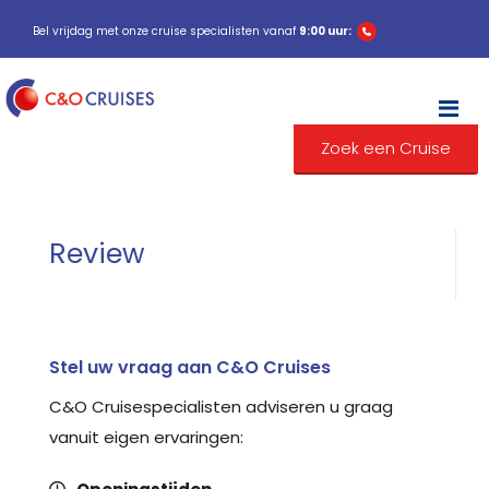
Bel vrijdag met onze cruise specialisten vanaf
9:00 uur:
M
Zoek een Cruise
Review
Stel uw vraag aan C&O Cruises
C&O Cruisespecialisten adviseren u graag
vanuit eigen ervaringen: