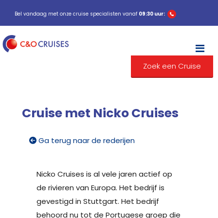
Bel vandaag met onze cruise specialisten vanaf
09:30 uur:
M
Zoek een Cruise
Cruise met Nicko Cruises
Ga terug naar de rederijen
Nicko Cruises is al vele jaren actief op
de rivieren van Europa. Het bedrijf is
gevestigd in Stuttgart. Het bedrijf
behoord nu tot de Portugese groep die