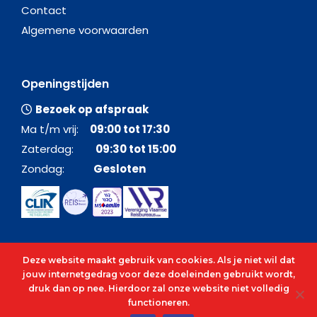
Contact
Algemene voorwaarden
Openingstijden
Bezoek op afspraak
Ma t/m vrij:
09:00 tot 17:30
Zaterdag:
09:30 tot 15:00
Zondag:
Gesloten
Deze website maakt gebruik van cookies. Als je niet wil dat
jouw internetgedrag voor deze doeleinden gebruikt wordt,
druk dan op nee. Hierdoor zal onze website niet volledig
functioneren.
© 2026 - Alle rechten voorbehouden - C&O Cruises