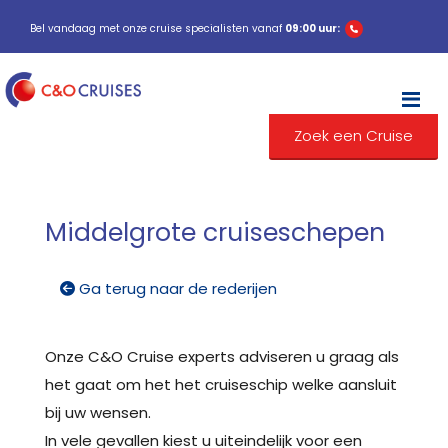
Bel vandaag met onze cruise specialisten vanaf
09:00 uur:
M
Zoek een Cruise
Middelgrote cruiseschepen
Ga terug naar de rederijen
Onze C&O Cruise experts adviseren u graag als
het gaat om het het cruiseschip welke aansluit
bij uw wensen.
In vele gevallen kiest u uiteindelijk voor een