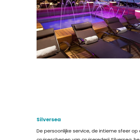
Silversea
De persoonlijke service, de intieme sfeer op 
cruiseschepen van cruiserederij Silversea, het