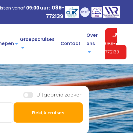
089-
isten vanaf
09:00 uur:
772139
Over
Groepscruises
hepen
Contact
ons
089-
772139