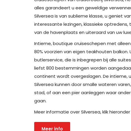
alles garandeert u een geweldige verwenneri
Silversea is van sublieme klasse, u geniet van
interessante lezingen, klassieke optredens,
van de havenplaats en uiteraard van uw luxe
Intieme, boutique cruiseschepen met alleen 
80% voorzien van eigen teakhouten balkon. U
butlerservice, die is inbegrepen bij alle suit
liefst 800 bestemmingen worden aangedaan
continent wordt overgeslagen. De intieme, u
Silversea kunnen door smalle wateren varen,
stad, of aan een pier aanleggen waar ande
gaan.
Meer informatie over Silversea, klik hieronde
Meer info