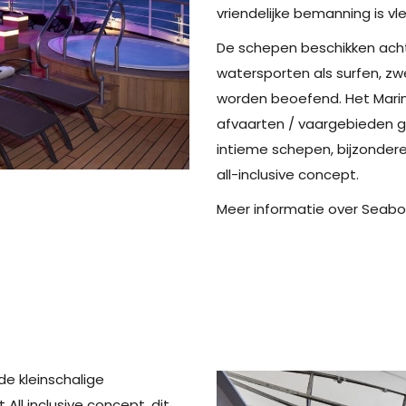
vriendelijke bemanning is vl
De schepen beschikken acht
watersporten als surfen, z
worden beoefend. Het Marin
afvaarten / vaargebieden g
intieme schepen, bijzonder
all-inclusive concept.
Meer informatie over Seabour
de kleinschalige
 All inclusive concept, dit