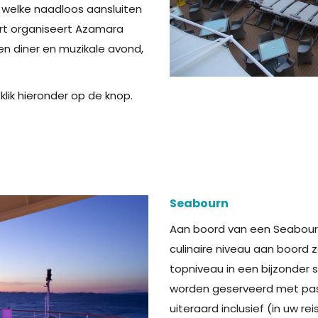
’, welke naadloos aansluiten
art organiseert Azamara
en diner en muzikale avond,
lik hieronder op de knop.
Seabourn
Aan boord van een Seabourn 
culinaire niveau aan boord 
topniveau in een bijzonder 
worden geserveerd met pas
uiteraard inclusief (in uw r