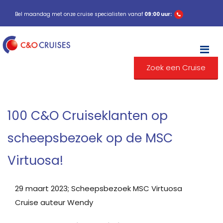
Bel maandag met onze cruise specialisten vanaf
09:00 uur:
M
Zoek een Cruise
100 C&O Cruiseklanten op
scheepsbezoek op de MSC
Virtuosa!
29 maart 2023; Scheepsbezoek MSC Virtuosa
Cruise auteur Wendy