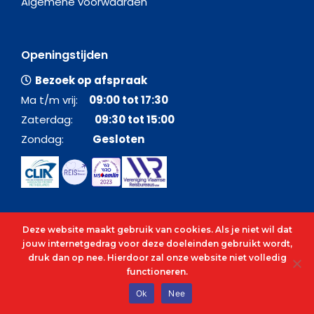
Algemene voorwaarden
Openingstijden
Bezoek op afspraak
Ma t/m vrij:
09:00 tot 17:30
Zaterdag:
09:30 tot 15:00
Zondag:
Gesloten
Deze website maakt gebruik van cookies. Als je niet wil dat
jouw internetgedrag voor deze doeleinden gebruikt wordt,
druk dan op nee. Hierdoor zal onze website niet volledig
functioneren.
© 2026 - Alle rechten voorbehouden - C&O Cruises
Ok
Nee
cenocruises.be