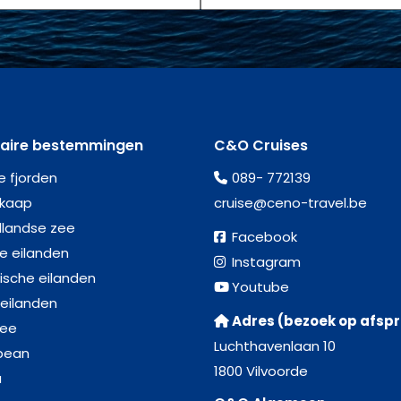
laire bestemmingen
C&O Cruises
e fjorden
089- 772139
kaap
cruise@ceno-travel.be
llandse zee
Facebook
se eilanden
Instagram
ische eilanden
Youtube
 eilanden
Adres (bezoek op afsp
zee
Luchthavenlaan 10
bean
1800 Vilvoorde
a