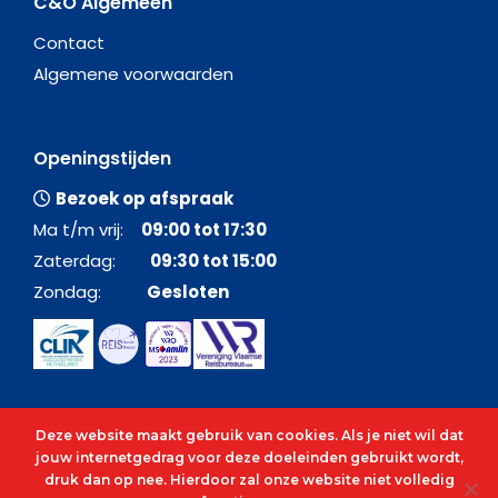
C&O Algemeen
Contact
Algemene voorwaarden
Openingstijden
Bezoek op afspraak
Ma t/m vrij:
09:00 tot 17:30
Zaterdag:
09:30 tot 15:00
Zondag:
Gesloten
Deze website maakt gebruik van cookies. Als je niet wil dat
jouw internetgedrag voor deze doeleinden gebruikt wordt,
druk dan op nee. Hierdoor zal onze website niet volledig