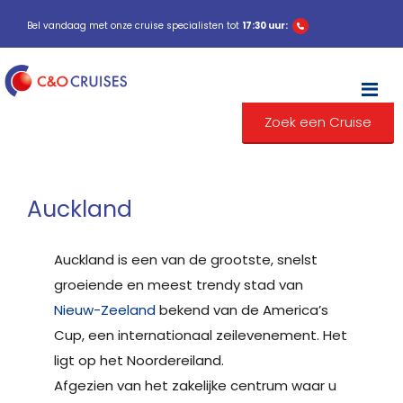
Bel vandaag met onze cruise specialisten tot
17:30 uur:
M
Zoek een Cruise
Auckland
Auckland is een van de grootste, snelst
groeiende en meest trendy stad van
Nieuw-Zeeland
bekend van de America’s
Cup, een internationaal zeilevenement. Het
ligt op het Noordereiland.
Afgezien van het zakelijke centrum waar u