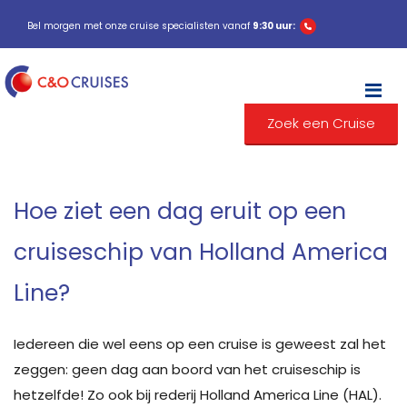
Bel morgen met onze cruise specialisten vanaf
9:30 uur:
M
Zoek een Cruise
Hoe ziet een dag eruit op een
cruiseschip van Holland America
Line?
Iedereen die wel eens op een cruise is geweest zal het
zeggen: geen dag aan boord van het cruiseschip is
hetzelfde! Zo ook bij rederij Holland America Line (HAL).