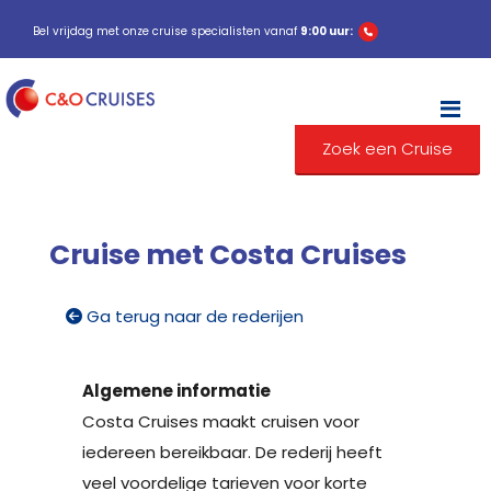
Bel vrijdag met onze cruise specialisten vanaf
9:00 uur:
M
Zoek een Cruise
Cruise met Costa Cruises
Ga terug naar de rederijen
Algemene informatie
Costa Cruises maakt cruisen voor
iedereen bereikbaar. De rederij heeft
veel voordelige tarieven voor korte