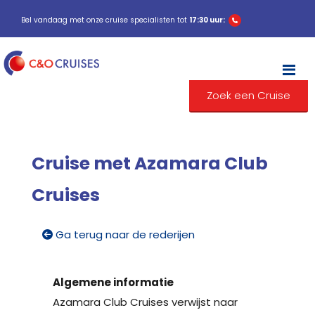
Bel vandaag met onze cruise specialisten tot
17:30 uur:
M
Zoek een Cruise
Cruise met Azamara Club
Cruises
Ga terug naar de rederijen
Algemene informatie
Azamara Club Cruises verwijst naar